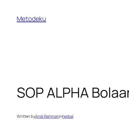
Skip
to
Metodeku
content
SOP ALPHA Bolaa
Written by
Andi Rahman
in
herbal