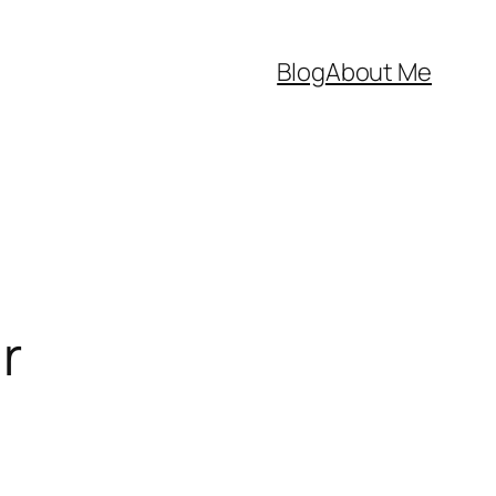
Blog
About Me
r