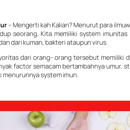
ur
– Mengerti kah Kalian? Menurut para ilmu
idup seorang. Kita memiliki system imunit
an dari kuman, bakteri ataupun virus.
yoritas dari orang- orang tersebut memiliki
nyak factor semacam bertambahnya umur, stre
k menurunnya system imun.