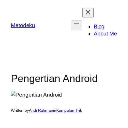
Skip
to
content
Metodeku
Blog
About Me
Pengertian Android
Written by
Andi Rahman
in
Kumpulan Trik