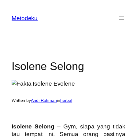
Skip
to
Metodeku
content
Isolene Selong
Written by
Andi Rahman
in
herbal
Isolene Selong
– Gym, siapa yang tidak
tau tempat ini. Semua orang pastinya