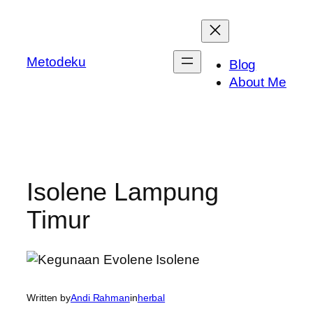
Skip
to
content
Metodeku
Blog
About Me
Isolene Lampung
Timur
Written by
Andi Rahman
in
herbal