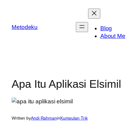
Skip
to
content
Metodeku
Blog
About Me
Apa Itu Aplikasi Elsimil
Written by
Andi Rahman
in
Kumpulan Trik