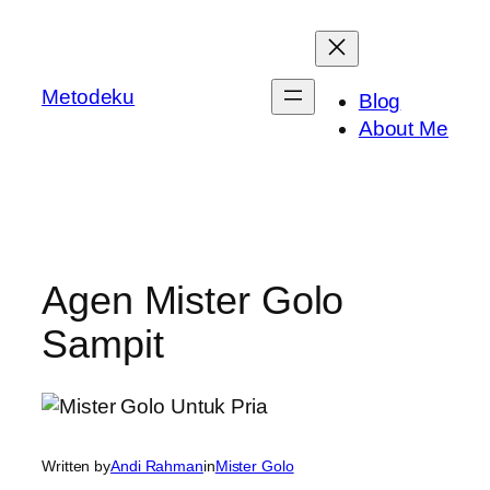
Skip
to
content
Metodeku
Blog
About Me
Agen Mister Golo
Sampit
Written by
Andi Rahman
in
Mister Golo