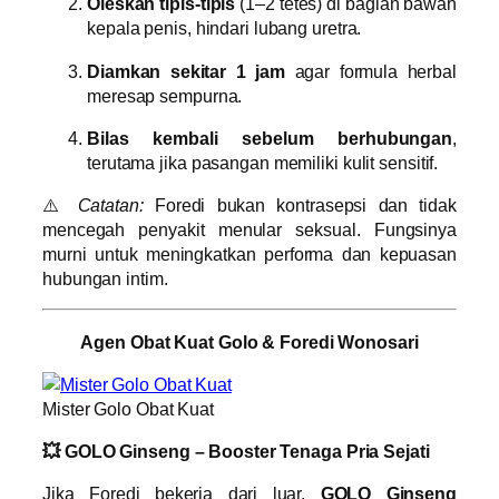
Oleskan tipis-tipis
(1–2 tetes) di bagian bawah
kepala penis, hindari lubang uretra.
Diamkan sekitar 1 jam
agar formula herbal
meresap sempurna.
Bilas kembali sebelum berhubungan
,
terutama jika pasangan memiliki kulit sensitif.
⚠️
Catatan:
Foredi bukan kontrasepsi dan tidak
mencegah penyakit menular seksual. Fungsinya
murni untuk meningkatkan performa dan kepuasan
hubungan intim.
Agen Obat Kuat Golo & Foredi Wonosari
Mister Golo Obat Kuat
💥 GOLO Ginseng – Booster Tenaga Pria Sejati
Jika Foredi bekerja dari luar,
GOLO Ginseng