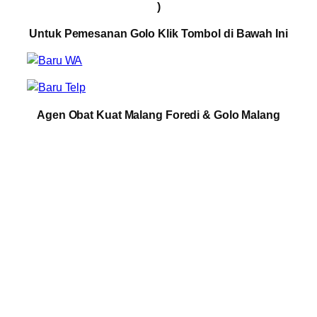
)
Untuk Pemesanan Golo Klik Tombol di Bawah Ini
Agen Obat Kuat Malang Foredi & Golo Malang
Agen Obat Kuat Golo Klojen, Agen Obat Kuat Golo
Blimbing, Agen Obat Kuat Golo Lowokwaru, Agen
Obat Kuat Golo Kedungkandang, Agen Obat Kuat
Golo Sukun, Agen Obat Kuat Golo Ampelgading,
Agen Obat Kuat Golo Bantur, Agen Obat Kuat Golo
Bululawang, Agen Obat Kuat Golo Dampit, Agen
Obat Kuat Golo Dau, Agen Obat Kuat Golo
Donomulyo, Agen Obat Kuat Golo Gedangan, Agen
Obat Kuat Golo Gondanglegi, Agen Obat Kuat Golo
Jabung, Agen Obat Kuat Golo Kalipare, Agen Obat