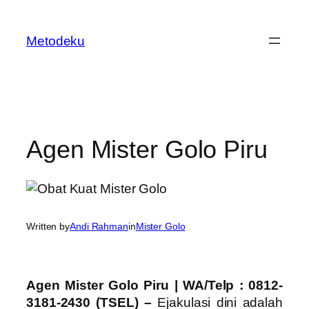
Skip
to
Metodeku
content
Agen Mister Golo Piru
Written by
Andi Rahman
in
Mister Golo
Agen Mister Golo Piru | WA/Telp : 0812-
3181-2430 (TSEL) –
Ejakulasi dini adalah