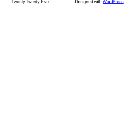
Twenty Twenty-Five
Designed with
WordPress