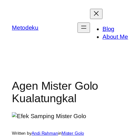
Skip
to
content
Metodeku
Blog
About Me
Agen Mister Golo
Kualatungkal
Written by
Andi Rahman
in
Mister Golo