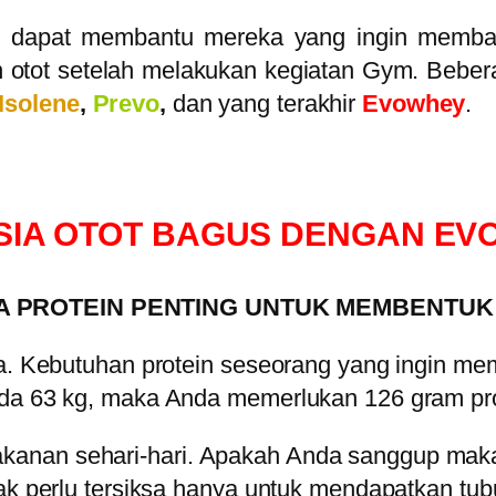
ne dapat membantu mereka yang ingin memba
otot setelah melakukan kegiatan Gym. Bebera
Isolene
,
Prevo
,
dan yang terakhir
Evowhey
.
SIA OTOT BAGUS DENGAN EV
 PROTEIN PENTING UNTUK MEMBENTUK
da. Kebutuhan protein seseorang yang ingin mem
nda 63 kg, maka Anda memerlukan 126 gram prot
anan sehari-hari. Apakah Anda sanggup makan 
ak perlu tersiksa hanya untuk mendapatkan tubu