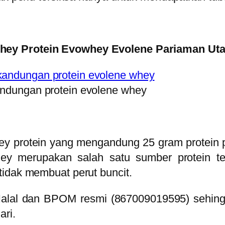
hey Protein Evowhey Evolene Pariaman Uta
ndungan protein evolene whey
 protein yang mengandung 25 gram protein pe
y merupakan salah satu sumber protein terb
tidak membuat perut buncit.
i Halal dan BPOM resmi (867009019595)
sehin
ri.