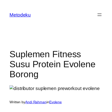
Skip
to
Metodeku
content
Suplemen Fitness
Susu Protein Evolene
Borong
Written by
Andi Rahman
in
Evolene