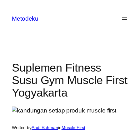
Skip
to
Metodeku
content
Suplemen Fitness
Susu Gym Muscle First
Yogyakarta
Written by
Andi Rahman
in
Muscle First