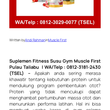
Written by
Andi Rahman
in
Muscle First
Suplemen Fitness Susu Gym Muscle First
Pulau Taliabu
| WA/Telp : 0812-3181-2430
(TSEL) –
Apakah anda sering merasa
khawatir tentang kebutuhan protein untuk
mendukung program pembentukan otot?
Protein yang tidak mencukupi dapat
menghambat pertumbuhan massa otot dan
menurunkan performa latihan. Hal ini bisa
membuat usaha keras di gym selama