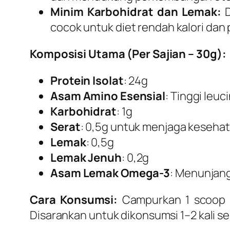
Minim Karbohidrat dan Lemak:
D
cocok untuk diet rendah kalori da
Komposisi Utama (Per Sajian – 30g):
Protein Isolat
: 24g
Asam Amino Esensial
: Tinggi leu
Karbohidrat
: 1g
Serat
: 0,5g untuk menjaga keseha
Lemak
: 0,5g
Lemak Jenuh
: 0,2g
Asam Lemak Omega-3
: Menunjang
Cara Konsumsi:
Campurkan 1 scoop (s
Disarankan untuk dikonsumsi 1–2 kali s