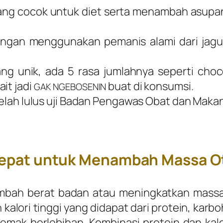
g cocok untuk diet serta menambah asupan 
ngan menggunakan pemanis alami dari jagun
ang unik, ada 5 rasa jumlahnya seperti
choc
ait
jadi
buat di konsumsi.
GAK NGEBOSENIN
 telah lulus uji Badan Pengawas Obat dan Ma
 Tepat untuk Menambah Massa O
mbah berat badan atau meningkatkan massa
alori tinggi yang didapat dari protein, karb
mak berlebihan. Kombinasi protein dan ka