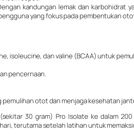
engan kandungan lemak dan karbohidrat y
n pengguna yang fokus pada pembentukan otot
cine, isoleucine, dan valine (BCAA) untuk pemu
tan pencernaan.
 pemulihan otot dan menjaga kesehatan jant
ekitar 30 gram) Pro Isolate ke dalam 200 
ehari, terutama setelah latihan untuk memaks