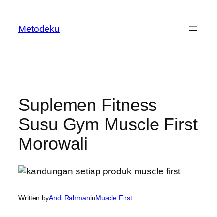
Skip
to
Metodeku
content
Suplemen Fitness
Susu Gym Muscle First
Morowali
Written by
Andi Rahman
in
Muscle First