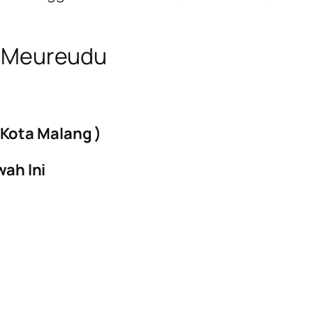
t Meureudu
Kota Malang )
ah Ini