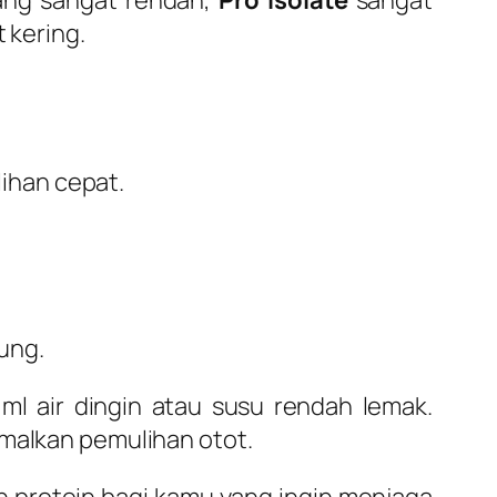
ang sangat rendah,
Pro Isolate
sangat
 kering.
lihan cepat.
ung.
ml air dingin atau susu rendah lemak.
imalkan pemulihan otot.