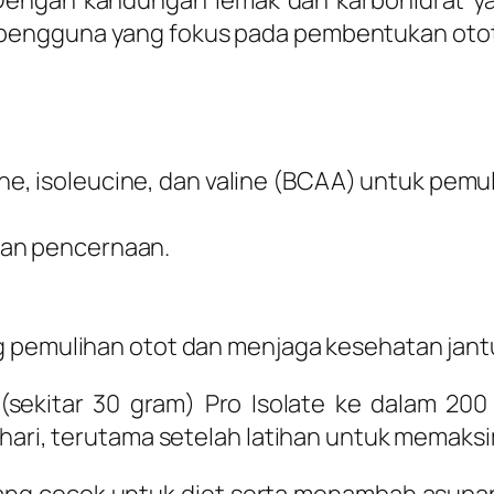
engan kandungan lemak dan karbohidrat y
n pengguna yang fokus pada pembentukan otot
cine, isoleucine, dan valine (BCAA) untuk pemu
tan pencernaan.
 pemulihan otot dan menjaga kesehatan jant
ekitar 30 gram) Pro Isolate ke dalam 200 
ehari, terutama setelah latihan untuk memaks