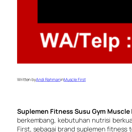
Written by
Andi Rahman
in
Muscle First
Suplemen Fitness Susu Gym Muscle 
berkembang, kebutuhan nutrisi berkuali
First
, sebagai brand suplemen fitness 