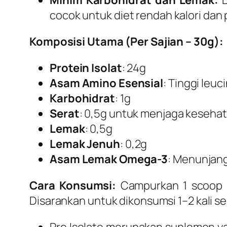
Minim Karbohidrat dan Lemak:
D
cocok untuk diet rendah kalori da
Komposisi Utama (Per Sajian – 30g):
Protein Isolat
: 24g
Asam Amino Esensial
: Tinggi leu
Karbohidrat
: 1g
Serat
: 0,5g untuk menjaga keseha
Lemak
: 0,5g
Lemak Jenuh
: 0,2g
Asam Lemak Omega-3
: Menunjang
Cara Konsumsi:
Campurkan 1 scoop (s
Disarankan untuk dikonsumsi 1–2 kali s