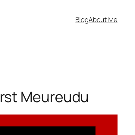
Blog
About Me
irst Meureudu