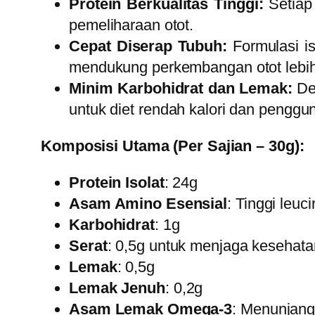
Protein Berkualitas Tinggi:
Setiap
pemeliharaan otot.
Cepat Diserap Tubuh:
Formulasi i
mendukung perkembangan otot lebih
Minim Karbohidrat dan Lemak:
Den
untuk diet rendah kalori dan penggu
Komposisi Utama (Per Sajian – 30g):
Protein Isolat
: 24g
Asam Amino Esensial
: Tinggi leuc
Karbohidrat
: 1g
Serat
: 0,5g untuk menjaga kesehat
Lemak
: 0,5g
Lemak Jenuh
: 0,2g
Asam Lemak Omega-3
: Menunjang