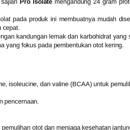
 sajian
Pro Isolate
mengandung 24 gram prote
solat pada produk ini membuatnya mudah dis
 cepat.
gan kandungan lemak dan karbohidrat yang 
na yang fokus pada pembentukan otot kering.
ine, isoleucine, dan valine (BCAA) untuk pemul
an pencernaan.
 pemulihan otot dan menjaga kesehatan jantun