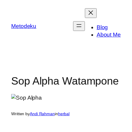
Skip
to
content
Metodeku
Blog
About Me
Sop Alpha Watampone
Written by
Andi Rahman
in
herbal