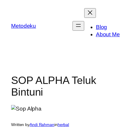
Skip
to
content
Metodeku
Blog
About Me
SOP ALPHA Teluk
Bintuni
Written by
Andi Rahman
in
herbal