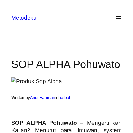
Skip
to
Metodeku
content
SOP ALPHA Pohuwato
Written by
Andi Rahman
in
herbal
SOP ALPHA Pohuwato
– Mengerti kah
Kalian? Menurut para ilmuwan, system