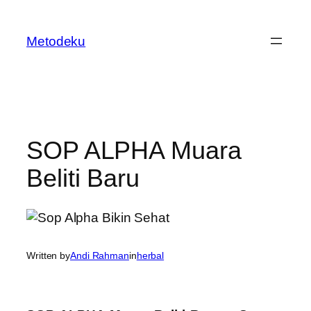
Skip
to
Metodeku
content
SOP ALPHA Muara
Beliti Baru
Written by
Andi Rahman
in
herbal