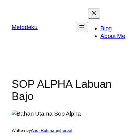
Skip
to
content
Metodeku
Blog
About Me
SOP ALPHA Labuan
Bajo
Written by
Andi Rahman
in
herbal