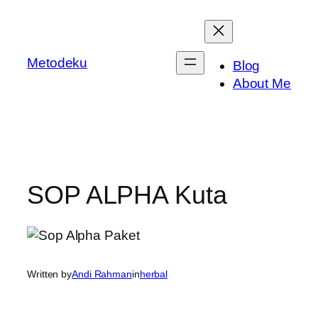
Skip
to
content
Metodeku
Blog
About Me
SOP ALPHA Kuta
Written by
Andi Rahman
in
herbal