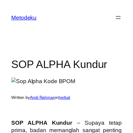
Skip
to
Metodeku
content
SOP ALPHA Kundur
Written by
Andi Rahman
in
herbal
SOP ALPHA Kundur
– Supaya tetap
prima, badan memanglah sangat penting