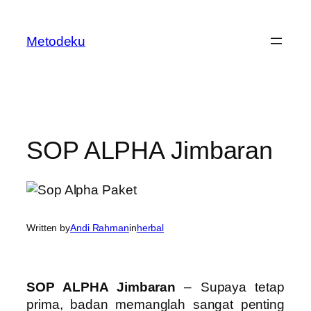
Skip
to
Metodeku
content
SOP ALPHA Jimbaran
Written by
Andi Rahman
in
herbal
SOP ALPHA Jimbaran
– Supaya tetap
prima, badan memanglah sangat penting