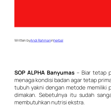
Written by
Andi Rahman
in
herbal
SOP ALPHA Banyumas
– Biar tetap 
menaga kondisi badan agar tetap prima
tubuh yakni dengan metode memiliki p
dimakan. Sebetulnya itu sudah sang
membutuhkan nutrisi ekstra.