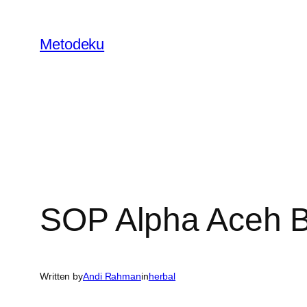
Skip
to
Metodeku
content
SOP Alpha Aceh 
Written by
Andi Rahman
in
herbal