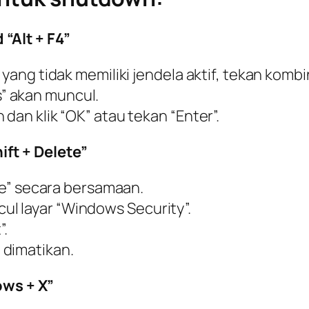
“Alt + F4”
yang tidak memiliki jendela aktif, tekan kombin
” akan muncul.
dan klik “OK” atau tekan “Enter”.
ft + Delete”
ete” secara bersamaan.
l layar “Windows Security”.
”.
 dimatikan.
ws + X”