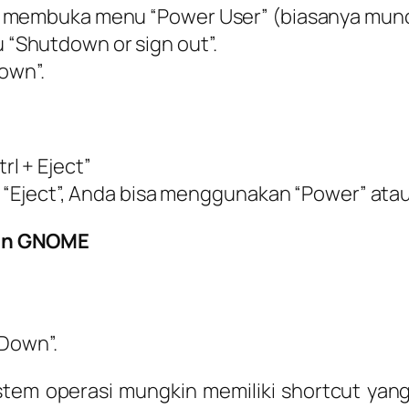
 membuka menu “Power User” (biasanya muncul 
“Shutdown or sign out”.
own”.
l + Eject”
 “Eject”, Anda bisa menggunakan “Power” atau “
gan GNOME
 Down”.
istem operasi mungkin memiliki shortcut yan