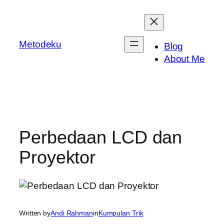
Skip
to
content
Metodeku
Blog
About Me
Perbedaan LCD dan
Proyektor
Written by
Andi Rahman
in
Kumpulan Trik