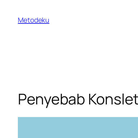
Skip
to
Metodeku
content
Penyebab Konslet