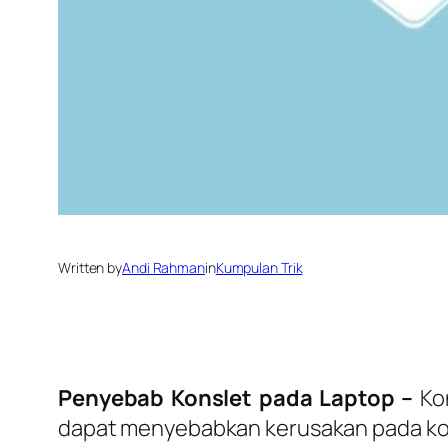
Written by
Andi Rahman
in
Kumpulan Trik
Penyebab Konslet pada Laptop –
Ko
dapat menyebabkan kerusakan pada komp