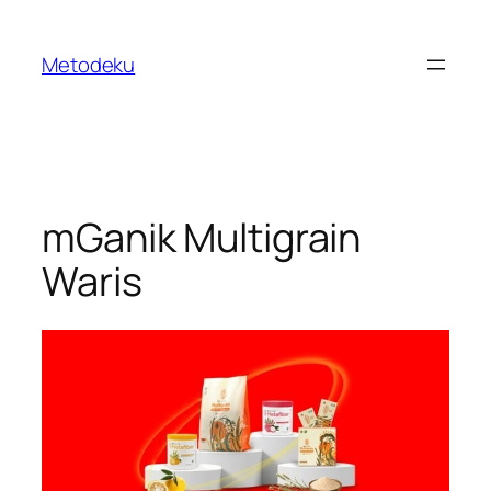
Skip
to
Metodeku
content
mGanik Multigrain
Waris