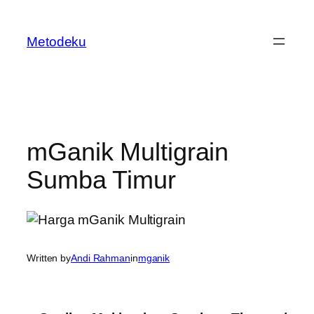
Skip
to
Metodeku
content
mGanik Multigrain
Sumba Timur
Written by
Andi Rahman
in
mganik