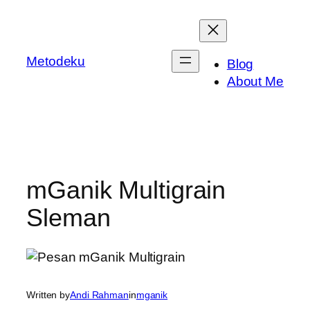
Skip
to
content
Metodeku
Blog
About Me
mGanik Multigrain
Sleman
Written by
Andi Rahman
in
mganik