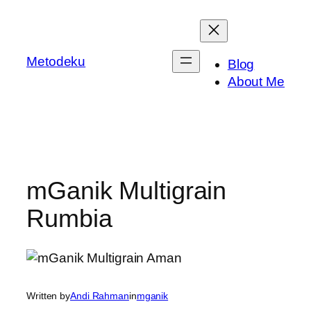
Skip
to
content
Metodeku
Blog
About Me
mGanik Multigrain
Rumbia
Written by
Andi Rahman
in
mganik