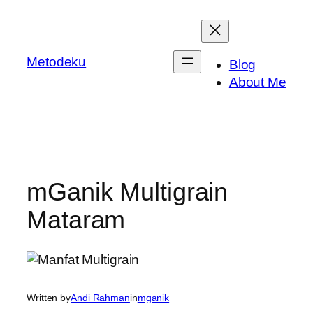
Skip
to
content
Metodeku
Blog
About Me
mGanik Multigrain
Mataram
Written by
Andi Rahman
in
mganik