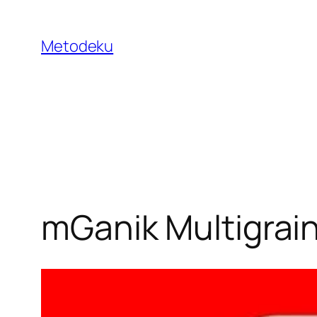
Skip
to
Metodeku
content
mGanik Multigrai