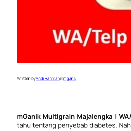
Written by
Andi Rahman
in
mganik
mGanik Multigrain Majalengka | WA/
tahu tentang penyebab diabetes. Nah