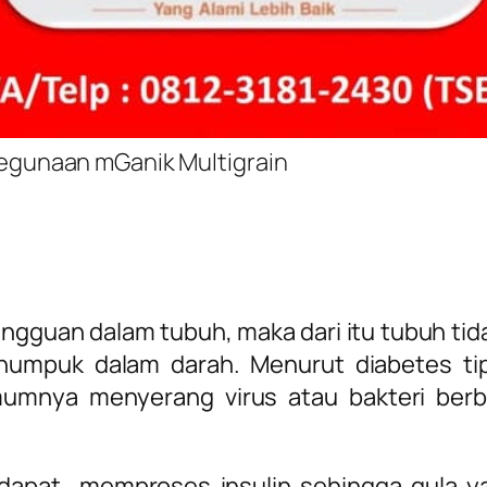
egunaan mGanik Multigrain
angguan dalam tubuh, maka dari itu tubuh 
enumpuk dalam darah. Menurut diabetes tip
umnya menyerang virus atau bakteri berb
k dapat memproses insulin sehingga gula y