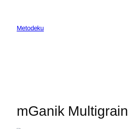
Skip
to
content
Metodeku
mGanik Multigrain