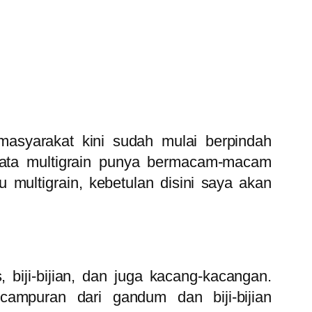
masyarakat kini sudah mulai berpindah
rnyata multigrain punya bermacam-macam
multigrain, kebetulan disini saya akan
iji-bijian, dan juga kacang-kacangan.
campuran dari gandum dan biji-bijian