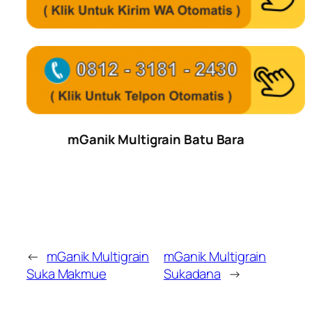
mGanik Multigrain Batu Bara
←
mGanik Multigrain
mGanik Multigrain
Suka Makmue
Sukadana
→