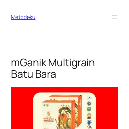
Skip
to
Metodeku
content
mGanik Multigrain
Batu Bara