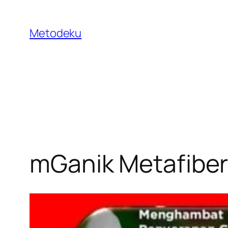
Skip
to
Metodeku
content
mGanik Metafiber