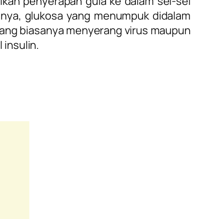
kan penyerapan gula ke dalam sel-sel
ilnya, glukosa yang menumpuk didalam
 yang biasanya menyerang virus maupun
insulin.