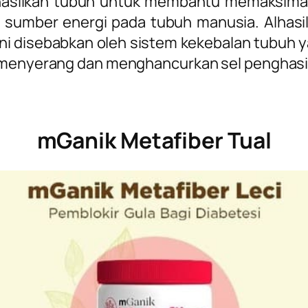
dihasilkan tubuh untuk membantu memaksimal
i sumber energi pada tubuh manusia.
Alhas
 ini disebabkan oleh sistem kekebalan tubuh
 menyerang dan menghancurkan sel penghasil 
mGanik Metafiber Tual