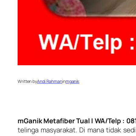
Written by
Andi Rahman
in
mganik
mGanik Metafiber Tual
| WA/Telp : 0
telinga masyarakat. Di mana tidak se