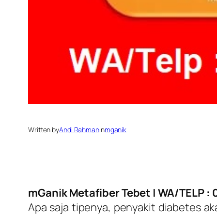
Written by
Andi Rahman
in
mganik
mGanik Metafiber Tebet
| WA/TELP : 
Apa saja tipenya, penyakit diabetes 