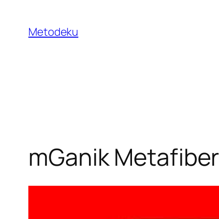
Skip
to
Metodeku
content
mGanik Metafiber