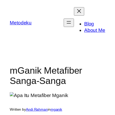
Skip
to
content
Metodeku
Blog
About Me
mGanik Metafiber
Sanga-Sanga
Written by
Andi Rahman
in
mganik