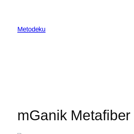
Skip
to
content
Metodeku
mGanik Metafiber