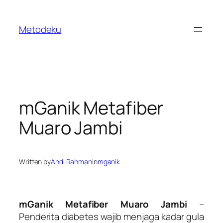
Skip
to
Metodeku
content
mGanik Metafiber
Muaro Jambi
Written by
Andi Rahman
in
mganik
mGanik Metafiber Muaro Jambi
–
Penderita diabetes wajib menjaga kadar gula