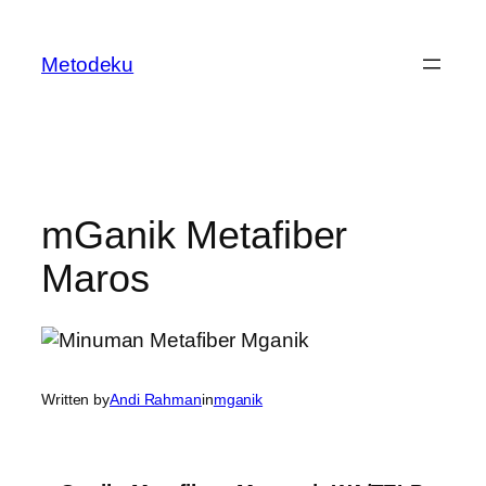
Skip
to
Metodeku
content
mGanik Metafiber
Maros
Written by
Andi Rahman
in
mganik