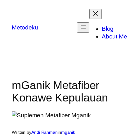
Skip
to
content
Metodeku
Blog
About Me
mGanik Metafiber
Konawe Kepulauan
Written by
Andi Rahman
in
mganik