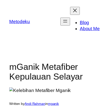
Skip
to
content
Metodeku
Blog
About Me
mGanik Metafiber
Kepulauan Selayar
Written by
Andi Rahman
in
mganik