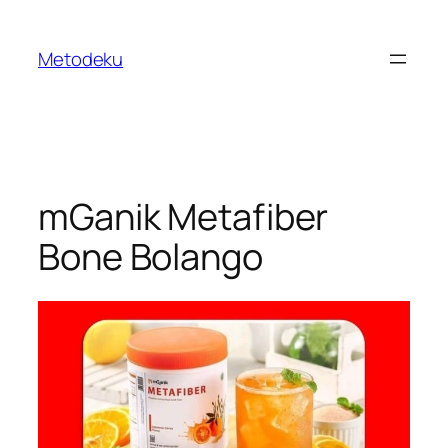
Skip
to
Metodeku
content
mGanik Metafiber
Bone Bolango