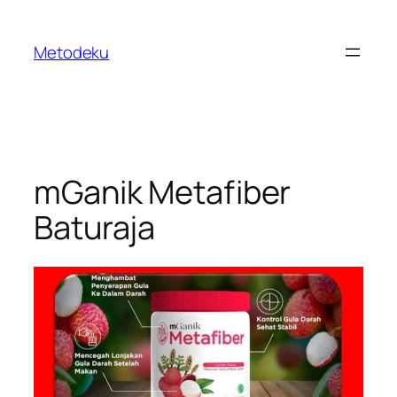
Skip
to
Metodeku
content
mGanik Metafiber
Baturaja