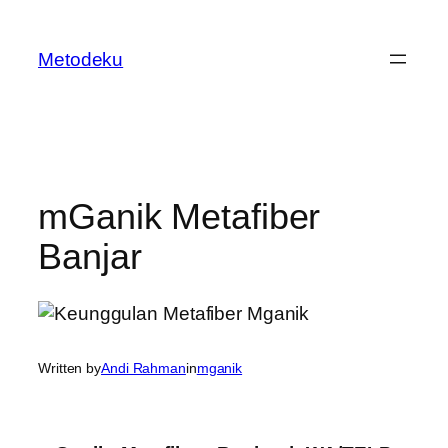
Skip
to
Metodeku
content
mGanik Metafiber
Banjar
Written by
Andi Rahman
in
mganik