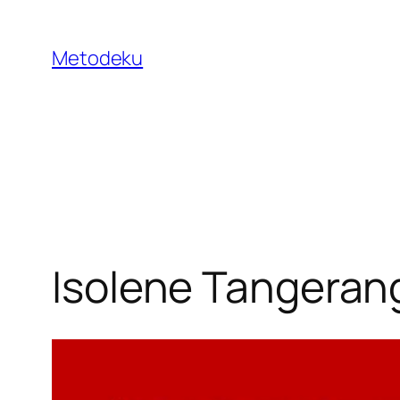
Skip
to
Metodeku
content
Isolene Tangeran