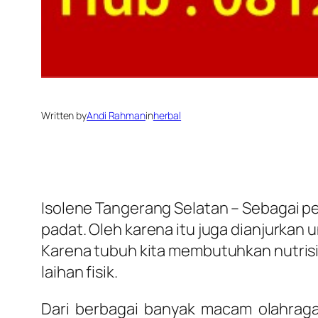
Written by
Andi Rahman
in
herbal
Isolene Tangerang Selatan – Sebagai pe
padat. Oleh karena itu juga dianjurkan 
Karena tubuh kita membutuhkan nutrisi 
laihan fisik.
Dari berbagai banyak macam olahraga 